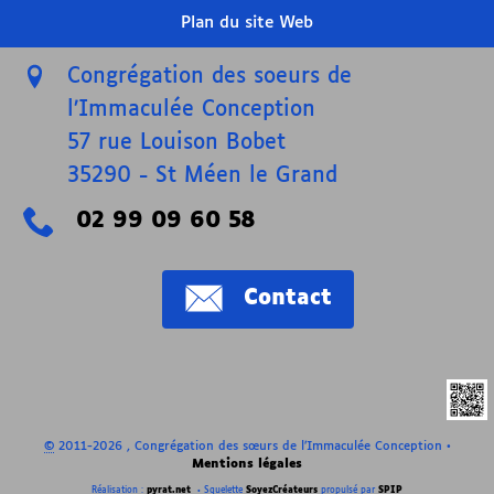
Plan du site Web
Congrégation des soeurs de
l’Immaculée Conception
57 rue Louison Bobet
35290
-
St Méen le Grand
02 99 09 60 58
Contact
©
2011-2026 , Congrégation des sœurs de l’Immaculée Conception
•
Mentions légales
Réalisation :
pyrat.net
•
Squelette
SoyezCréateurs
propulsé par
SPIP