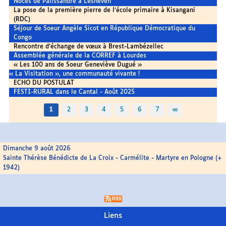
Noces de Palissandre à Lesneven
La pose de la première pierre de l’école primaire à Kisangani
(RDC)
Séjour de Soeur Angèle Sicot en République Démocratique du
Congo
Rencontre d’échange de vœux à Brest-Lambézellec
Assemblée générale de la CORREF à Lourdes
« Les 100 ans de Soeur Geneviève Dugué »
« La Visitation », une communauté vivante !
ECHO DU POSTULAT
FESTI-RURAL dans le Cantal - Août 2025
1
2
3
4
5
6
7
∞
Dimanche 9 août 2026
Sainte Thérèse Bénédicte de La Croix - Carmélite - Martyre en Pologne (+
1942)
Liens