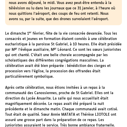
nous avons déjeuné, le midi. Vous avez peut-être entendu à la
télévision ou lu dans les journaux que ce 31 janvier, à l’heure où
nous quittions l’aéroport, des coups de feu ont retenti. Nous
avons su, par la suite, que des drones survolaient l’aéroport.
er
Le dimanche 1
février, fête de la vie consacrée devancée. Tous les
consacrés et jeunes en formation étaient conviés à une célébration
eucharistique à la paroisse St Gabriel, à 10 heures. Elle était présidée
gr
gr
par M
l’évêque auxiliaire, M
Léonard. Ce sont les sœurs junioristes
qui ont chanté. C’était une belle chorale accompagnée par les
scholastiques des différentes congrégations masculines. La
célébration avait été bien préparée : bénédiction des cierges et
procession vers l’église, la procession des offrandes était
particulièrement symbolique.
Après cette célébration, nous étions invitées à un repas à la
communauté des Canossiennes, proche de St Gabriel. Elles ont la
direction du Lycée Anuarite. La salle qui nous accueillait était
magnifiquement décorée. Le repas avait été préparé la nuit
précédente et le dimanche matin. Chaque communauté avait cotisé.
Tout était de qualité. Sœur Annie MATATA et Thérèse LIOTOLE ont
assuré une grosse part dans la préparation de ce repas. Les
junioristes assuraient le service. Très bonne ambiance fraternelle.