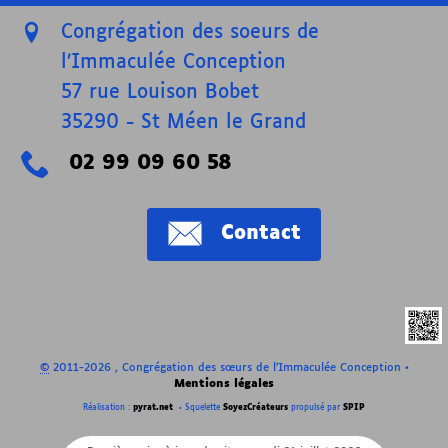
Congrégation des soeurs de
l’Immaculée Conception
57 rue Louison Bobet
35290
-
St Méen le Grand
02 99 09 60 58
Contact
©
2011-2026 , Congrégation des sœurs de l’Immaculée Conception
•
Mentions légales
Réalisation :
pyrat.net
•
Squelette
SoyezCréateurs
propulsé par
SPIP