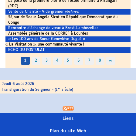
La pose de la première pierre de l’école primaire à Kisangani
(RDC)
Vente de Charité - Vide grenier
(Archives)
Séjour de Soeur Angèle Sicot en République Démocratique du
Congo
Rencontre d’échange de vœux à Brest-Lambézellec
Assemblée générale de la CORREF à Lourdes
« Les 100 ans de Soeur Geneviève Dugué »
« La Visitation », une communauté vivante !
ECHO DU POSTULAT
1
2
3
4
5
6
7
8
∞
Jeudi 6 août 2026
er
Transfiguration du Seigneur - (I
siècle)
Liens
Plan du site Web