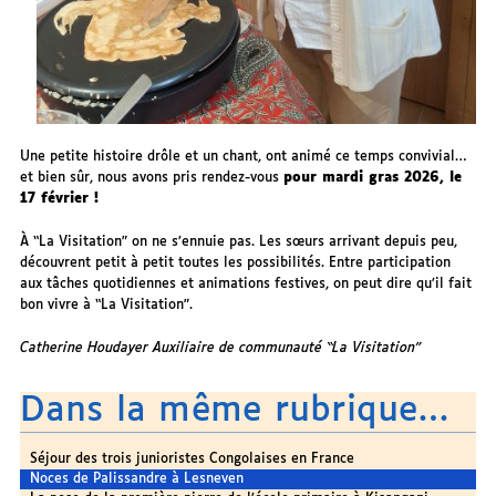
Une petite histoire drôle et un chant, ont animé ce temps convivial…
et bien sûr, nous avons pris rendez-vous
pour mardi gras 2026, le
17 février !
À “La Visitation” on ne s’ennuie pas. Les sœurs arrivant depuis peu,
découvrent petit à petit toutes les possibilités. Entre participation
aux tâches quotidiennes et animations festives, on peut dire qu’il fait
bon vivre à “La Visitation”.
Catherine Houdayer Auxiliaire de communauté “La Visitation”
Dans la même rubrique…
Séjour des trois junioristes Congolaises en France
Noces de Palissandre à Lesneven