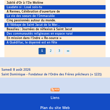
Jubilé d’Or à l’Ile Molène
Laudato si : Loué sois-tu
A Rennes, Célébration d’ouverture de
La vie des soeurs de l’Immaculée
Cinq passionnés autour du monde.
A l’Abbaye de Saint Jacut de la Mer…
Beaulieu : Journées de réflexion à Saint Jacut
Des communautés religieuses en espace rural
En mission dans l’Indre « Re-source »
A Quédillac, le doyenné est en fête
1
2
3
∞
Samedi 8 août 2026
Saint Dominique - Fondateur de l’Ordre des Frères prêcheurs (+ 1221)
Liens
Plan du site Web