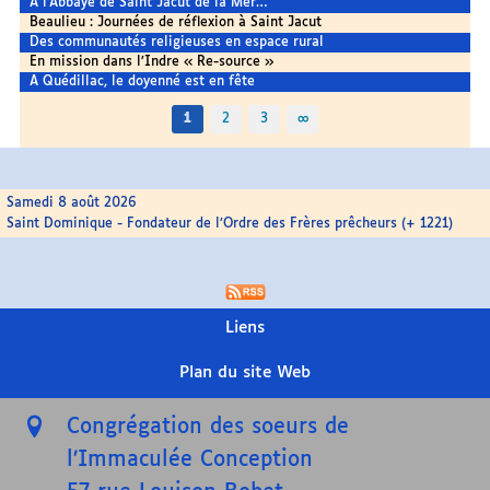
A l’Abbaye de Saint Jacut de la Mer…
Beaulieu : Journées de réflexion à Saint Jacut
Des communautés religieuses en espace rural
En mission dans l’Indre « Re-source »
A Quédillac, le doyenné est en fête
1
2
3
∞
Samedi 8 août 2026
Saint Dominique - Fondateur de l’Ordre des Frères prêcheurs (+ 1221)
Liens
Plan du site Web
Congrégation des soeurs de
l’Immaculée Conception