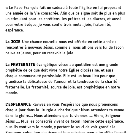
« Le Pape François fait un cadeau à toute l’Eglise en lui proposant
une année de la Vie consacrée. Afin que ce signe soit de plus en plus
un stimulant pour les chrétiens, les prêtres et les diacres, et aussi
pour votre Evêque, je vous confie trois mots : joie, fraternité,
espérance.
La JOIE
Une chance nouvelle nous est offerte en cette année :
rencontrer à nouveau Jésus, comme si nous allions vers lui de façon
neuve et jeune, pour en recevoir la joie.
La FRATERNITE
évangélique vécue au quotidien est une grande
prophétie de ce que doit vivre notre Eglise diocésaine, et aussi
chaque communauté paroissiale. Elle est un beau lieu pour que
grandisse la délicatesse de l’amour et la tendresse de la charité
fraternelle. La fraternité, source de joie, est prophétique en notre
monde.
L’ESPERANCE
Ravivez en vous l’espérance que nous prononçons
chaque jour dans la liturgie eucharistique : Nous attendons ta venue
dans la gloire…. Nous attendons que tu viennes …. Viens, Seigneur
Jésus …. Plus les consacrés vivent de façon intense cette espérance,
plus ils vont vers le monde, y portant le souci de voir grandir le
Royaume, selon leur charisme et leur mission, pour y insuffler l’esprit