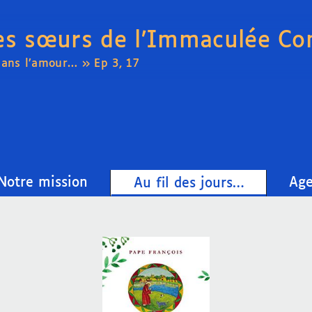
es sœurs de l’Immaculée Co
dans l’amour… » Ep 3, 17
Notre mission
Ag
Au fil des jours…