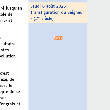
Jeudi 6 août 2026
uré jusqu’en
Transfiguration du Seigneur
cole de
er
- (I
siècle)
on » et
ù
sultats.
entes
ollution
c’est
exe, de
eurs le
epte de se
 ses
’engrais et