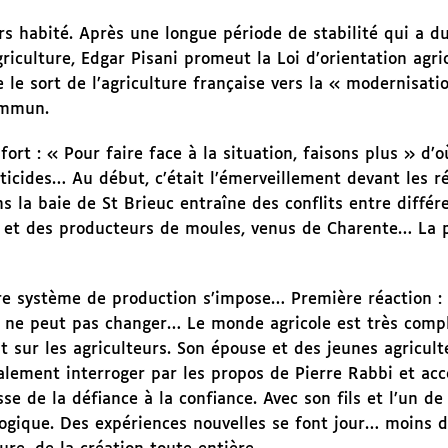
rs habité. Après une longue période de stabilité qui a d
agriculture, Edgar Pisani promeut la Loi d’orientation agri
te le sort de l’agriculture française vers la « modernisati
ommun.
ort : « Pour faire face à la situation, faisons plus » d’o
sticides… Au début, c’était l’émerveillement devant les ré
ns la baie de St Brieuc entraîne des conflits entre différ
 et des producteurs de moules, venus de Charente… La p
tre système de production s’impose… Première réaction : 
 ne peut pas changer… Le monde agricole est très compl
 sur les agriculteurs. Son épouse et des jeunes agricult
lement interroger par les propos de Pierre Rabbi et acc
e de la défiance à la confiance. Avec son fils et l’un de
iologique. Des expériences nouvelles se font jour… moins d