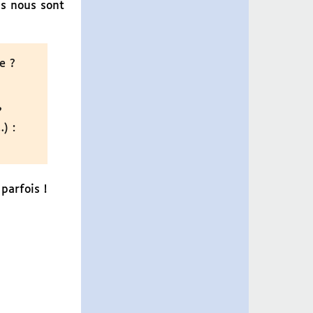
ns nous sont
e ?
?
) :
parfois !