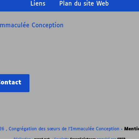
Liens
Plan du site Web
’Immaculée Conception
Contact
6 , Congrégation des sœurs de l’Immaculée Conception
•
Mentio