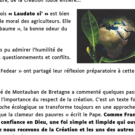
ure, de la création toute entière…
çois
« Laudato si’ »
est bien
le moral des agriculteurs. Elle
 baume », la bonne odeur du
s pu admirer l’humilité de
 questionnements et conflits.
 Fedear » ont partagé leur réflexion préparatoire à cette
uré de Montauban de Bretagne a commenté quelques pas
 l’importance du respect de la création. C’est un texte f
proche écologique se transforme toujours en une approche
que la clameur des pauvres » écrit le Pape.
Comme Fran
 confiance en Dieu, une foi simple et limpide qui ouv
 nous recevons de la Création et les uns des autres