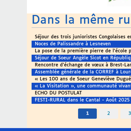
Dans la même r
Séjour des trois junioristes Congolaises 
Noces de Palissandre à Lesneven
La pose de la première pierre de l’école 
Séjour de Soeur Angèle Sicot en Républ
Rencontre d’échange de vœux à Brest-La
Assemblée générale de la CORREF à Lour
« Les 100 ans de Soeur Geneviève Dugué
« La Visitation », une communauté vivant
ECHO DU POSTULAT
FESTI-RURAL dans le Cantal - Août 2025
1
2