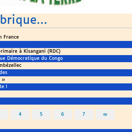
ubrique…
en France
primaire à Kisangani (RDC)
ique Démocratique du Congo
mbézellec
des
 »
e !
3
4
5
6
7
∞