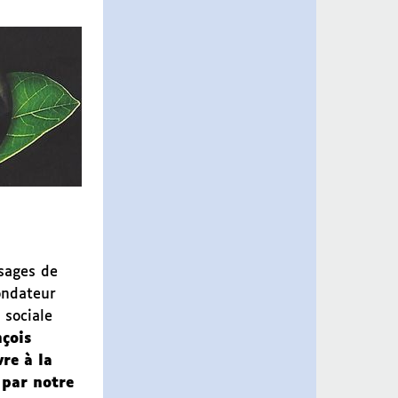
sages de
ondateur
 sociale
çois
re à la
 par notre