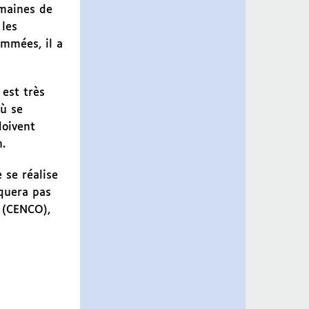
omaines de
 les
ommées, il a
est très
où se
doivent
h.
 se réalise
nquera pas
 (CENCO),