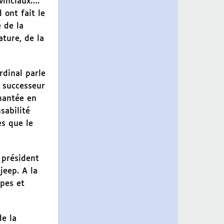
vinciaux….
 ont fait le
 de la
ture, de la
dinal parle
, successeur
chantée en
sabilité
ès que le
 président
jeep. A la
upes et
de la