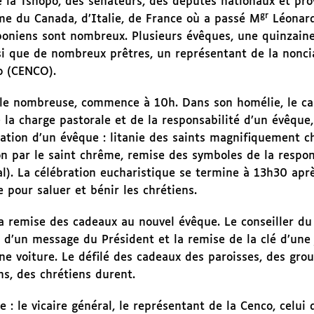
la Tshopo, des sénateurs, des députés nationaux et pro
gr
me du Canada, d’Italie, de France où a passé M
Léonard
niens sont nombreux. Plusieurs évêques, une quinzaine
si que de nombreux prêtres, un représentant de la noncia
o (CENCO).
le nombreuse, commence à 10h. Dans son homélie, le car
 la charge pastorale et de la responsabilité d’un évêque
ination d’un évêque : litanie des saints magnifiquement 
on par le saint chrême, remise des symboles de la respon
al). La célébration eucharistique se termine à 13h30 apr
 pour saluer et bénir les chrétiens.
 la remise des cadeaux au nouvel évêque. Le conseiller du
d’un message du Président et la remise de la clé d’une 
e voiture. Le défilé des cadeaux des paroisses, des gro
s, des chrétiens durent.
 : le vicaire général, le représentant de la Cenco, celui 