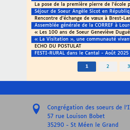
La pose de la première pierre de l’école 
Séjour de Soeur Angèle Sicot en Républ
Rencontre d’échange de vœux à Brest-La
Assemblée générale de la CORREF à Lour
« Les 100 ans de Soeur Geneviève Dugué
« La Visitation », une communauté vivant
ECHO DU POSTULAT
FESTI-RURAL dans le Cantal - Août 2025
1
2
Congrégation des soeurs de l
57 rue Louison Bobet
35290
-
St Méen le Grand