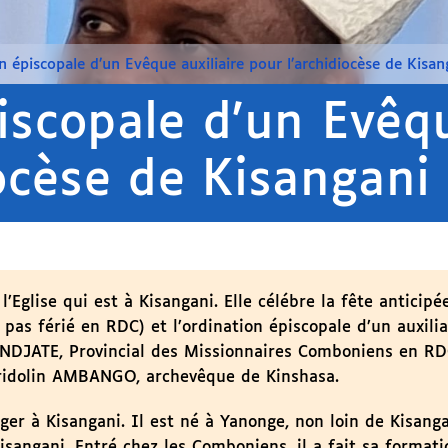
n épiscopale d’un Evêque auxiliaire pour l’archidiocèse de Kisan
iscopale d’un Evêqu
iocèse de Kisangani
’Eglise qui est à Kisangani. Elle célébre la fête anticipé
 pas férié en RDC) et l’ordination épiscopale d’un auxili
 NDJATE, Provincial des Missionnaires Comboniens en R
Fridolin AMBANGO, archevêque de Kinshasa.
r à Kisangani. Il est né à Yanonge, non loin de Kisangan
isangani. Entré chez les Comboniens, il a fait sa formati