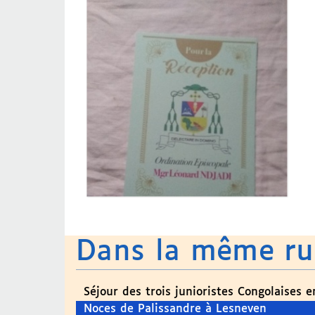
Dans la même r
Séjour des trois junioristes Congolaises 
Noces de Palissandre à Lesneven