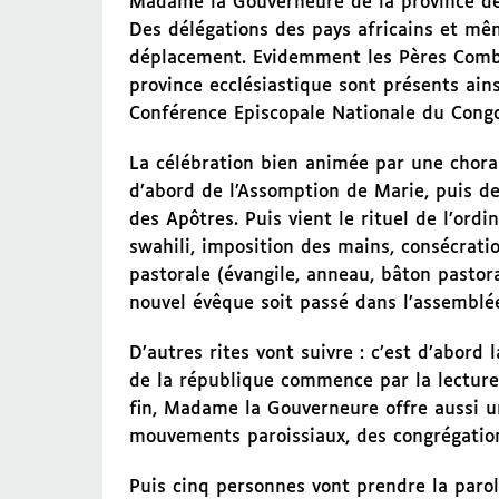
Madame la Gouverneure de la province de 
Des délégations des pays africains et mê
déplacement. Evidemment les Pères Combo
province ecclésiastique sont présents ain
Conférence Episcopale Nationale du Cong
La célébration bien animée par une chora
d’abord de l’Assomption de Marie, puis de
des Apôtres. Puis vient le rituel de l’ord
swahili, imposition des mains, consécrati
pastorale (évangile, anneau, bâton pastor
nouvel évêque soit passé dans l’assemblée
D’autres rites vont suivre : c’est d’abord
de la république commence par la lecture 
fin, Madame la Gouverneure offre aussi un
mouvements paroissiaux, des congrégation
Puis cinq personnes vont prendre la parole