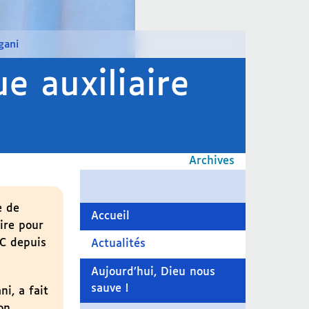
gani
e auxiliaire
Archives
e de
Accueil
aire pour
DC depuis
Actualités
Aujourd’hui, Dieu nous
sauve !
i, a fait
on