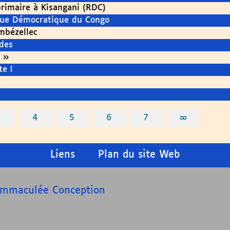
primaire à Kisangani (RDC)
ique Démocratique du Congo
mbézellec
des
 »
e !
3
4
5
6
7
∞
Liens
Plan du site Web
’Immaculée Conception