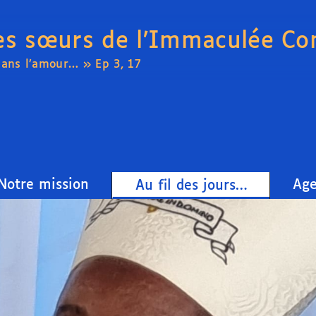
es sœurs de l’Immaculée Co
dans l’amour… » Ep 3, 17
Notre mission
Ag
Au fil des jours…