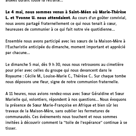
aidées durant toute la retraite…
Le 4 mai, nous sommes venus à Saint-Méen où Marie-Thérèse
L. et Yvonne U. nous attendaient
. Au cours d’un goûter convivial,
nous avons partagé fraternellement ce qui nous tenait à cœur,
heureuses de communier à ce qui fait notre vie quotidienne…
Ensemble nous avons participé avec les sœurs de la Maison-Mère à
l’Eucharistie anticipée du dimanche, moment important et apprécié
par chacune…
Le dimanche 5 mai, dès 9 h 30, nous nous retrouvons au cimetière
pour prier avec celles du groupe qui nous devancent dans le
Royaume : Cécile M., Louise-Marie C., Thérèse C.. Sur chaque tombe
nous déposons une fleur, signe de notre communion fraternelle.
A 11 heures, nous avions rendez-vous avec Sœur Géraldine et Sœur
Marielle qui, volontiers, répondent à nos questions… Nous évoquons
la présence de Sœur Marie-Françoise en Afrique et bien sûr les
travaux de la Maison-Mère, sans oublier les fermetures de
communautés. Ces événements nous touchent et nous sommes
invitées à découvrir comment la ‘’toile de l’espérance’’ continue à se
tisser.