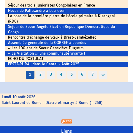
Séjour des trois junioristes Congolaises en France
Noces de Palissandre à Lesneven
La pose de la première pierre de l’école primaire à Kisangani
(RDC)
Séjour de Soeur Angèle Sicot en République Démocratique du
Congo
Rencontre d’échange de vœux à Brest-Lambézellec
Assemblée générale de la CORREF à Lourdes
« Les 100 ans de Soeur Geneviève Dugué »
« La Visitation », une communauté vivante !
ECHO DU POSTULAT
FESTI-RURAL dans le Cantal - Août 2025
1
2
3
4
5
6
7
∞
Lundi 10 août 2026
Saint Laurent de Rome - Diacre et martyr à Rome (+ 258)
Liens