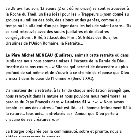
Le 28 avril au soir, 12 sœurs (2 ont dû renoncer) se sont retrouvées à
la Roche du Theil, un lieu idéal pour les « Trappeurs »(nom donné au
groupe) au milieu des bois, des ajoncs et des genêts, comme au
temps où ils allaient d’un pas léger dans les bois de saint Lazare… Ils
se sont retrouvés avec des sœurs jubilaires et de d’autres
congrégations : Rillé, St Jacut des Pins ; St Gildas des Bois, les
Ursulines de l’Union Romaine, la Retraite…
Le Père Michel MENEAU (Eudiste),
animait cette retraite où dans
le silence nous nous sommes mises à l’écoute de la Parole de Dieu
inscrite dans nos cœurs… « Silence qui permet de descendre au plus
profond de soi-même et de s’ouvrir à ce chemin de réponse que Dieu
a inscrit dans le cœur de l’homme » (Benoît XVI).
L’animateur de la retraite, à la fin de chaque méditation évangélique,
nous renvoyait dans la nature et nous pouvions nous remémorer les
paroles du Pape François dans
« Laudato Si »
:
« Nous avons
besoin les uns des autres… Tout est lié… et l’homme intimement lié à
la nature… tous unis… entrelacés par l’Amour que Dieu porte à
chacune de ses créatures ».
La liturgie préparée par la communauté, sobre et priante, nous a