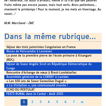
de l’extérieur, toi aussi d’ailleurs, même si tu n’as que des pauvres
fruits même pas encore jaunes, mais tout verts. Alors patientons…
vivement le printemps ! Pour le moment, je me mets en hivernage. Au
revoir…’’
M.M. Marchand - IMC
Dans la même rubrique…
Séjour des trois junioristes Congolaises en France
Noces de Palissandre à Lesneven
La pose de la première pierre de l’école primaire à Kisangani
(RDC)
Séjour de Soeur Angèle Sicot en République Démocratique du
Congo
Rencontre d’échange de vœux à Brest-Lambézellec
Assemblée générale de la CORREF à Lourdes
« Les 100 ans de Soeur Geneviève Dugué »
« La Visitation », une communauté vivante !
ECHO DU POSTULAT
FESTI-RURAL dans le Cantal - Août 2025
1
2
3
4
5
6
7
∞