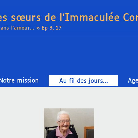
es sœurs de l’Immaculée Co
dans l’amour… » Ep 3, 17
Notre mission
Ag
Au fil des jours…