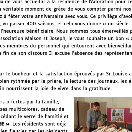
 de vous accueillir à la résidence de l’Adoration pour cé
 véritable moment de grâce de vous compter parmi nos 
ez à fêter votre anniversaire avec vous. Ce privilège d’av
 vu passer 400 saisons, et cela vous donne « un siècle
s l’heureuse bénéficiaire. Nous sommes tous émerveillés 
’association Maison st Joseph, je vous souhaite un bon « 
 les membres du personnel qui entourent avec bienveilla
fin de son discours Il excuse l’absence des représentan
sur le bonheur et la satisfaction éprouvés par Sr Louise 
 bien rythmée par la prière, la lecture des journaux, les 
in nourrissent la joie de vivre dans la gratitude.
rs offertes par la famille,
ses multicolores, cadeau de
cédant le verre de l’amitié et
E »
. Les résidents sont déjà
ien fleuries par les résidents