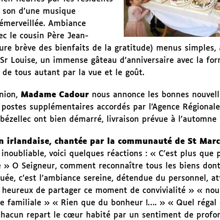
au son d’une musique
 émerveillée. Ambiance
ec le cousin Père Jean-
ure brève des bienfaits de la gratitude) menus simples,
 Sr Louise, un immense gâteau d’anniversaire avec la fo
de tous autant par la vue et le goût.
nion,
Madame Cadour
nous annonce les bonnes nouvelles
 postes supplémentaires accordés par l’Agence Régionale
bézellec ont bien démarré, livraison prévue à l’automne
on irlandaise, chantée par la communauté de St Mar
noubliable, voici quelques réactions : « C’est plus que p
 » O Seigneur, comment reconnaître tous les biens dont
ée, c’est l’ambiance sereine, détendue du personnel, at
 heureux de partager ce moment de convivialité » « nou
e familiale » « Rien que du bonheur !…. » « Quel régal
 chacun repart le cœur habité par un sentiment de profo