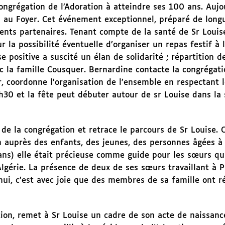
ngrégation de l’Adoration à atteindre ses 100 ans. Aujou
s au Foyer. Cet événement exceptionnel, préparé de long
rents partenaires. Tenant compte de la santé de Sr Louise
 la possibilité éventuelle d’organiser un repas festif à l
e positive a suscité un élan de solidarité ; répartition d
c la famille Cousquer. Bernardine contacte la congrégati
 coordonne l’organisation de l’ensemble en respectant l
1h30 et la fête peut débuter autour de sr Louise dans la 
e la congrégation et retrace le parcours de Sr Louise. C
 auprès des enfants, des jeunes, des personnes âgées à 
 ans) elle était précieuse comme guide pour les sœurs qu
Algérie. La présence de deux de ses sœurs travaillant à P
d’hui, c’est avec joie que des membres de sa famille ont 
ation, remet à Sr Louise un cadre de son acte de naissanc