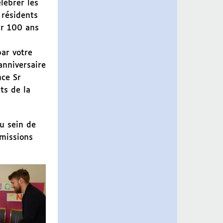
lébrer les
résidents
oir 100 ans
par votre
anniversaire
nce Sr
ts de la
au sein de
émissions