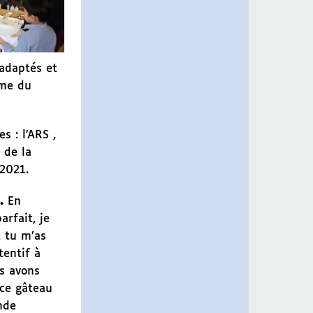
 adaptés et
rme du
 : l’ARS ,
 de la
 2021.
c.
En
arfait, je
 tu m’as
tentif à
s avons
 ce gâteau
nde