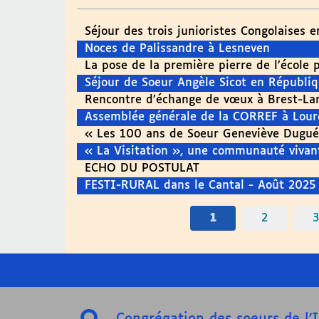
Séjour des trois junioristes Congolaises 
Noces de Palissandre à Lesneven
La pose de la première pierre de l’école 
Séjour de Soeur Angèle Sicot en Républ
Rencontre d’échange de vœux à Brest-La
Assemblée générale de la CORREF à Lour
« Les 100 ans de Soeur Geneviève Dugué
« La Visitation », une communauté vivant
ECHO DU POSTULAT
FESTI-RURAL dans le Cantal - Août 2025
1
2