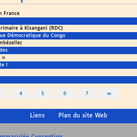
en France
primaire à Kisangani (RDC)
ique Démocratique du Congo
mbézellec
des
 »
e !
3
4
5
6
7
∞
Liens
Plan du site Web