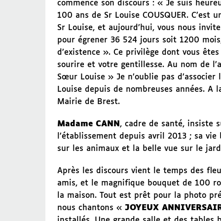
commence son discours : « Je suis heureux
100 ans de Sr Louise COUSQUER. C’est un
Sr Louise, et aujourd’hui, vous nous invit
pour égrener 36 524 jours soit 1200 mois,
d’existence ». Ce privilège dont vous ête
sourire et votre gentillesse. Au nom de l
Sœur Louise » Je n’oublie pas d’associer
Louise depuis de nombreuses années. A la 
Mairie de Brest.
Madame CANN
, cadre de santé, insiste 
l’établissement depuis avril 2013 ; sa vie
sur les animaux et la belle vue sur le jard
Après les discours vient le temps des fleu
amis, et le magnifique bouquet de 100 ro
la maison. Tout est prêt pour la photo pré
nous chantons «
JOYEUX ANNIVERSAIR
installés. Une grande salle et des tables b