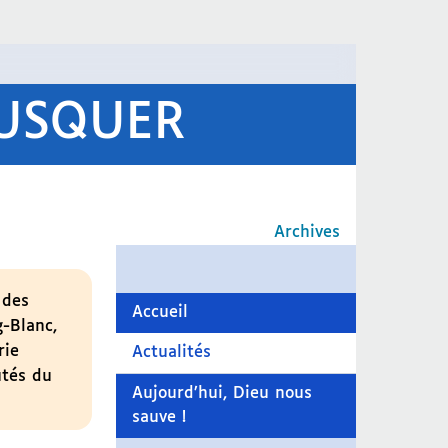
OUSQUER
Archives
 des
Accueil
-Blanc,
rie
Actualités
utés du
Aujourd’hui, Dieu nous
sauve !