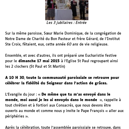
Les 3 jubilaires : Entrée
Sur la même paroisse, Sœur Marie Dominique, de la congrégation de
Notre Dame de Charité du Bon Pasteur et frère Gérard, de l’Institut
Ste Croix, fêtaient, eux, cette année
60 ans
de vie religieuse.
Ensemble, et avec d’autres, ils ont préparé une Eucharistie festive
pour le
dimanche 17 mai 2015
à l’Eglise St Paul regroupant ainsi
les 2 clochers (St Paul et St Martin)
A 10 H 30
,
toute la communauté paroissiale se retrouve pour
célébrer la fidélité du Seigneur dans l’action de grâces.
L’Evangile du jour : «
De même que tu m’as envoyé dans le
monde, moi aussi je les ai envoyés dans le monde
», rappelle à
tout chrétien et à fortiori aux Consacrés, que nous devons être
ouverts au monde et comme nous y invite le Pape François « aller aux
périphéries ».
Après la célébration, toute l’assemblée paroissiale se retrouve, dans