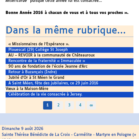
Miséricorde’’
puisque cette année lui est consacrée…
Bonne Année 2016 à chacun de vous et à tous vos proches ».
Dans la même rubrique…
« Missionnaires de l’Espérance ».
Plouescat (29) Collège St Joseph
AU – REVOIR à la communauté de Châteauroux
Rencontre de la fraternité « Immaculée »
90 ans de fondation de l’école Jeanne d’Arc
Retour à Buzançais (Indre)
Jubilé d’Or à St Méen le Grand
A Saint Méen, fête des jubilaires, ce 29 juin 2016
Vœux à la Maison-Mère
Célébration de la vie consacrée à Jersey.
1
2
3
4
∞
Dimanche 9 août 2026
Sainte Thérèse Bénédicte de La Croix - Carmélite - Martyre en Pologne (+