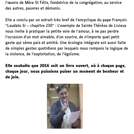
l’œuvre de Mère St Félix, fondatrice de la congrégation, au service
des autres, pauvres et démunis.
Elle a conclu par un extrait très bref de l’encyclique du pape François
‘’Laudato Si – chapitre 230’’ : L’exemple de Sainte Thérèse de Lisieux
nous invite à pratiquer la petite voie de l’amour, à ne pas perdre
l’occasion d’un mot aimable, d’un sourire, de n’importe quel petit
geste qui sème paix et amitié. Une écologie intégrale est aussi faite
de simples gestes quotidiens par lesquels nous rompons la logique de
la violence, de l’exploitation, de l’égoïsme.
Elle souhaite que 2016 soit un livre ouvert, où à chaque page,
chaque jour, nous puissions puiser un moment de bonheur et
de joie.