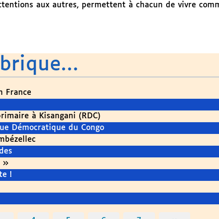
attentions aux autres, permettent à chacun de vivre com
ubrique…
en France
primaire à Kisangani (RDC)
ique Démocratique du Congo
mbézellec
des
 »
e !