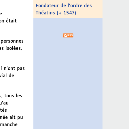
Fondateur de l’ordre des
Théatins (+ 1547)
e
on était
 personnes
s isolées,
i n’ont pas
vial de
, tous les
u’au
tés
rnée ait pu
dimanche