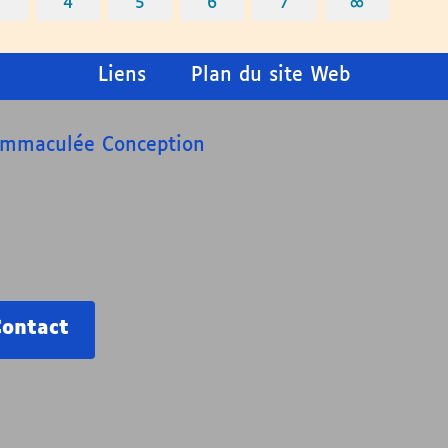
3
4
5
6
7
∞
Liens
Plan du site Web
’Immaculée Conception
Contact