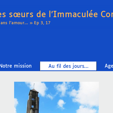
es sœurs de l’Immaculée Co
dans l’amour… » Ep 3, 17
Notre mission
Ag
Au fil des jours…