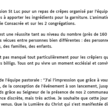
ssion St Luc pour un repas de crêpes organisé par l’équip
és à apporter les ingrédients pour la garniture. L’animati
Vie Consacrée et sur les 2 congrégations.
 est une réussite tant au niveau du nombre (près de 160
ns vécues entre personnes bien différentes : des personne
 des familles, des enfants.
t pas manqué tout particulièrement pour les crêpiers qu
 billigs. Tous ont pu vivre un moment ecclésial et convi
 l’équipe pastorale : ’’J’ai l’impression que grâce à vous
nt, de la conception de l’événement à son lancement, jusq
nds grâce au Seigneur de la présence de nos 2 communau
ce discrète, mais très active. Je souhaite que cette jou
t venus. Que la Lumière du Christ qui s’est manifestée 