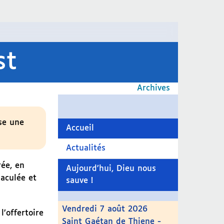
st
Archives
se une
Accueil
Actualités
rée, en
Aujourd’hui, Dieu nous
maculée et
sauve !
Vendredi 7 août 2026
l’offertoire
Saint Gaétan de Thiene -