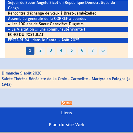
Séjour de Soeur Angèle Sicot en République Démocratique du
Congo
Rencontre d’échange de vœux à Brest-Lambézellec
Assemblée générale de la CORREF à Lourdes
« Les 100 ans de Soeur Geneviève Dugué »
« La Visitation », une communauté vivante !
ECHO DU POSTULAT
FESTI-RURAL dans le Cantal - Août 2025
1
2
3
4
5
6
7
∞
Dimanche 9 août 2026
Sainte Thérèse Bénédicte de La Croix - Carmélite - Martyre en Pologne (+
1942)
Liens
Plan du site Web