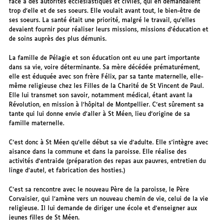
face à des autorités ecclésiastiques et civiles, qui en demandaient
trop d’elle et de ses soeurs. Elle voulait avant tout, le bien-être de
ses soeurs. La santé était une priorité, malgré le travail, qu’elles
devaient fournir pour réaliser leurs missions, missions d’éducation et
de soins auprès des plus démunis.
La famille de Pélagie et son éducation ont eu une part importante
dans sa vie, voire déterminante. Sa mère décédée prématurément,
elle est éduquée avec son frère Félix, par sa tante maternelle, elle-
même religieuse chez les Filles de la Charité de St Vincent de Paul.
Elle lui transmet son savoir, notamment médical, étant avant la
Révolution, en mission à l’hôpital de Montpellier. C’est sûrement sa
tante qui lui donne envie d’aller à St Méen, lieu d’origine de sa
famille maternelle.
C’est donc à St Méen qu’elle début sa vie d’adulte. Elle s’intègre avec
aisance dans la commune et dans la paroisse. Elle réalise des
activités d’entraide (préparation des repas aux pauvres, entretien du
linge d’autel, et fabrication des hosties.)
C’est sa rencontre avec le nouveau Père de la paroisse, le Père
Corvaisier, qui l’amène vers un nouveau chemin de vie, celui de la vie
religieuse. Il lui demande de diriger une école et d’enseigner aux
jeunes filles de St Méen.