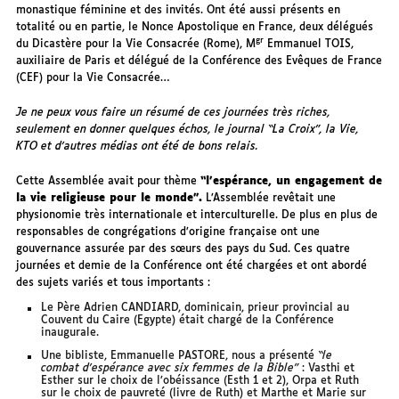
monastique féminine et des invités. Ont été aussi présents en
totalité ou en partie, le Nonce Apostolique en France, deux délégués
gr
du Dicastère pour la Vie Consacrée (Rome), M
Emmanuel TOIS,
auxiliaire de Paris et délégué de la Conférence des Evêques de France
(CEF) pour la Vie Consacrée…
Je ne peux vous faire un résumé de ces journées très riches,
seulement en donner quelques échos, le journal “La Croix”, la Vie,
KTO et d’autres médias ont été de bons relais.
Cette Assemblée avait pour thème
“l’espérance, un engagement de
la vie religieuse pour le monde”.
L’Assemblée revêtait une
physionomie très internationale et interculturelle. De plus en plus de
responsables de congrégations d’origine française ont une
gouvernance assurée par des sœurs des pays du Sud. Ces quatre
journées et demie de la Conférence ont été chargées et ont abordé
des sujets variés et tous importants :
Le Père Adrien CANDIARD, dominicain, prieur provincial au
Couvent du Caire (Egypte) était chargé de la Conférence
inaugurale.
Une bibliste, Emmanuelle PASTORE, nous a présenté
“le
combat d’espérance avec six femmes de la Bible”
: Vasthi et
Esther sur le choix de l’obéissance (Esth 1 et 2), Orpa et Ruth
sur le choix de pauvreté (livre de Ruth) et Marthe et Marie sur