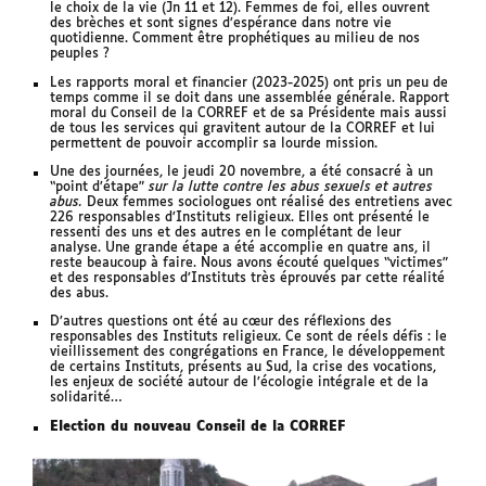
le choix de la vie (Jn 11 et 12). Femmes de foi, elles ouvrent
des brèches et sont signes d’espérance dans notre vie
quotidienne. Comment être prophétiques au milieu de nos
peuples ?
Les rapports moral et financier (2023-2025) ont pris un peu de
temps comme il se doit dans une assemblée générale. Rapport
moral du Conseil de la CORREF et de sa Présidente mais aussi
de tous les services qui gravitent autour de la CORREF et lui
permettent de pouvoir accomplir sa lourde mission.
Une des journées, le jeudi 20 novembre, a été consacré à un
“point d’étape”
sur la lutte contre les abus
sexuels et autres
abus.
Deux femmes sociologues ont réalisé des entretiens avec
226 responsables d’Instituts religieux. Elles ont présenté le
ressenti des uns et des autres en le complétant de leur
analyse. Une grande étape a été accomplie en quatre ans, il
reste beaucoup à faire. Nous avons écouté quelques “victimes”
et des responsables d’Instituts très éprouvés par cette réalité
des abus.
D’autres questions ont été au cœur des réflexions des
responsables des Instituts religieux. Ce sont de réels défis : le
vieillissement des congrégations en France, le développement
de certains Instituts, présents au Sud, la crise des vocations,
les enjeux de société autour de l’écologie intégrale et de la
solidarité…
Election du nouveau Conseil de la CORREF