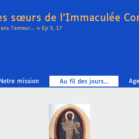
es sœurs de l’Immaculée Co
dans l’amour… » Ep 3, 17
Notre mission
Ag
Au fil des jours…