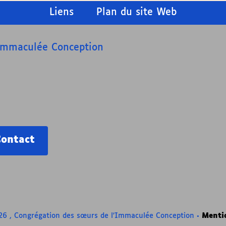
Liens
Plan du site Web
’Immaculée Conception
Contact
6 , Congrégation des sœurs de l’Immaculée Conception
•
Mentio