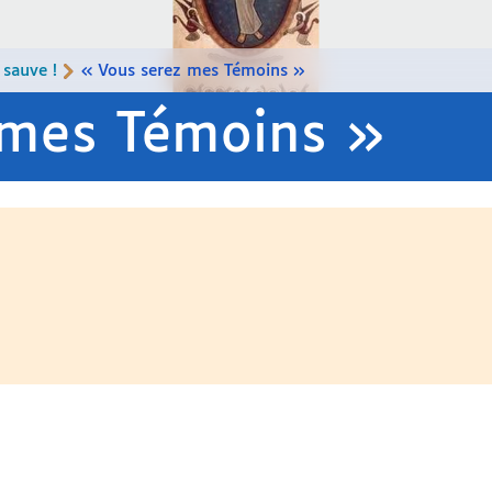
 sauve !
« Vous serez mes Témoins »
 mes Témoins »