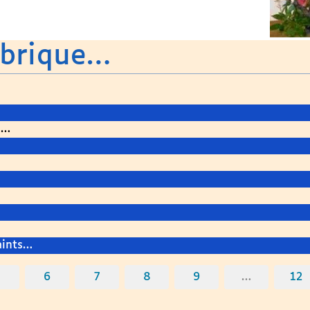
ubrique…
s…
aints…
5
6
7
8
9
…
12