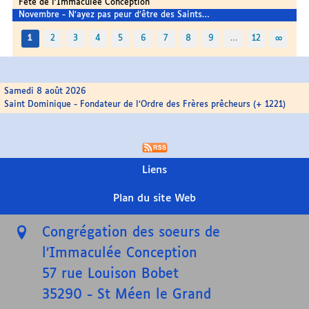
Fête de l’Immaculée Conception
Novembre - N’ayez pas peur d’être des Saints…
1
2
3
4
5
6
7
8
9
…
12
∞
Samedi 8 août 2026
Saint Dominique - Fondateur de l’Ordre des Frères prêcheurs (+ 1221)
Liens
Plan du site Web
Congrégation des soeurs de
l’Immaculée Conception
57 rue Louison Bobet
35290
-
St Méen le Grand