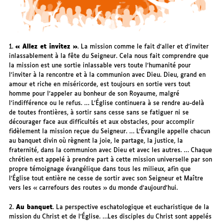
1.
« Allez et invitez »
. La mission comme le fait d’aller et d’inviter
inlassablement à la fête du Seigneur. Cela nous fait comprendre que
la mission est une sortie inlassable vers toute l’humanité pour
l’inviter à la rencontre et à la communion avec Dieu. Dieu, grand en
amour et riche en miséricorde, est toujours en sortie vers tout
homme pour l’appeler au bonheur de son Royaume, malgré
l’indifférence ou le refus. … L’Église continuera à se rendre au-delà
de toutes frontières, à sortir sans cesse sans se fatiguer ni se
décourager face aux difficultés et aux obstacles, pour accomplir
fidèlement la mission reçue du Seigneur. … L’Évangile appelle chacun
au banquet divin où règnent la joie, le partage, la justice, la
fraternité, dans la communion avec Dieu et avec les autres. … Chaque
chrétien est appelé à prendre part à cette mission universelle par son
propre témoignage évangélique dans tous les milieux, afin que
l’Église tout entière ne cesse de sortir avec son Seigneur et Maître
vers les « carrefours des routes » du monde d’aujourd’hui.
2.
Au banquet
. La perspective eschatologique et eucharistique de la
mission du Christ et de l’Église. …Les disciples du Christ sont appelés