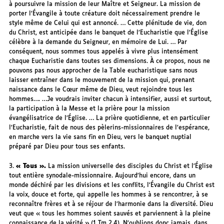
à poursuivre la mission de leur Maître et Seigneur. La mission de
porter l’Évangile à toute créature doit nécessairement prendre le
style même de Celui qui est annoncé. … Cette plénitude de vie, don
du Christ, est anticipée dans le banquet de l’Eucharistie que l’Église
célèbre à la demande du Seigneur, en mémoire de Lui. … Par
conséquent, nous sommes tous appelés à vivre plus intensément
chaque Eucharistie dans toutes ses dimensions. À ce propos, nous ne
pouvons pas nous approcher de la Table eucharistique sans nous
laisser entraîner dans le mouvement de la mission qui, prenant
naissance dans le Cœur même de Dieu, veut rejoindre tous les
hommes…. …Je voudrais inviter chacun à intensifier, aussi et surtout,
la participation à la Messe et la prière pour la mission
évangélisatrice de l’Église. … La prière quotidienne, et en particulier
l’Eucharistie, fait de nous des pèlerins-missionnaires de l’espérance,
en marche vers la vie sans fin en Dieu, vers le banquet nuptial
préparé par Dieu pour tous ses enfants.
3.
« Tous ».
La mission universelle des disciples du Christ et l’Église
tout entière synodale-missionnaire. Aujourd’hui encore, dans un
monde déchiré par les divisions et les conflits, l’Évangile du Christ est
la voix, douce et forte, qui appelle les hommes à se rencontrer, à se
reconnaître frères et à se réjour de l’harmonie dans la diversité. Dieu
veut que « tous les hommes soient sauvés et parviennent à la pleine
connaissance de la vérité » (1 Tm 2,4). N’oublions donc jamais, dans