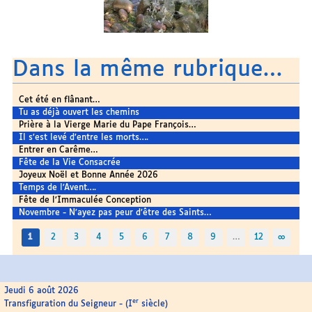
Dans la même rubrique…
Cet été en flânant…
Tu as déjà ouvert les chemins
Prière à la Vierge Marie du Pape François…
Il s’est levé d’entre les morts….
Entrer en Carême…
Fête de la Vie Consacrée
Joyeux Noël et Bonne Année 2026
Temps de l’Avent….
Fête de l’Immaculée Conception
Novembre - N’ayez pas peur d’être des Saints…
1
2
3
4
5
6
7
8
9
…
12
∞
Jeudi 6 août 2026
er
Transfiguration du Seigneur - (I
siècle)