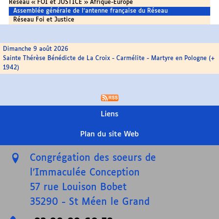
Réseau « FOI et JUSTICE » Afrique-Europe
Assemblée générale de l’antenne française du Réseau
Réseau Foi et Justice
Dimanche 9 août 2026
Sainte Thérèse Bénédicte de La Croix - Carmélite - Martyre en Pologne (+
1942)
Liens
Plan du site Web
Congrégation des soeurs de
l’Immaculée Conception
57 rue Louison Bobet
35290
-
St Méen le Grand