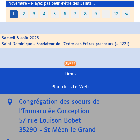
Novembre - N’ayez pas peur d’être des Saints…
1
2
3
4
5
6
7
8
9
…
12
∞
Samedi 8 août 2026
Saint Dominique - Fondateur de l’Ordre des Frères prêcheurs (+ 1221)
Liens
Plan du site Web
Congrégation des soeurs de
l’Immaculée Conception
57 rue Louison Bobet
35290
-
St Méen le Grand