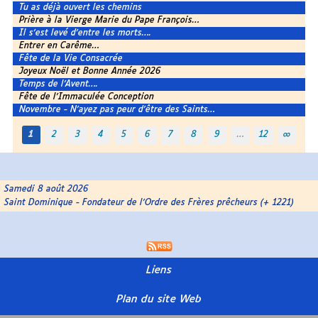
Tu as déjà ouvert les chemins
Prière à la Vierge Marie du Pape François…
Il s’est levé d’entre les morts….
Entrer en Carême…
Fête de la Vie Consacrée
Joyeux Noël et Bonne Année 2026
Temps de l’Avent….
Fête de l’Immaculée Conception
Novembre - N’ayez pas peur d’être des Saints…
1
2
3
4
5
6
7
8
9
…
12
∞
Samedi 8 août 2026
Saint Dominique - Fondateur de l’Ordre des Frères prêcheurs (+ 1221)
Liens
Plan du site Web