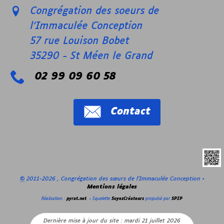
Congrégation des soeurs de
l’Immaculée Conception
57 rue Louison Bobet
35290
-
St Méen le Grand
02 99 09 60 58
Contact
©
2011-2026 , Congrégation des sœurs de l’Immaculée Conception
•
Mentions légales
Réalisation :
pyrat.net
•
Squelette
SoyezCréateurs
propulsé par
SPIP
Dernière mise à jour du site : mardi 21 juillet 2026