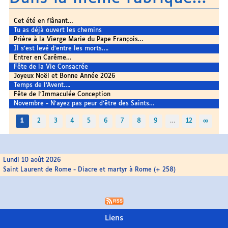
Cet été en flânant…
Tu as déjà ouvert les chemins
Prière à la Vierge Marie du Pape François…
Il s’est levé d’entre les morts….
Entrer en Carême…
Fête de la Vie Consacrée
Joyeux Noël et Bonne Année 2026
Temps de l’Avent….
Fête de l’Immaculée Conception
Novembre - N’ayez pas peur d’être des Saints…
1
2
3
4
5
6
7
8
9
…
12
∞
Lundi 10 août 2026
Saint Laurent de Rome - Diacre et martyr à Rome (+ 258)
Liens