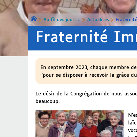
Au fil des jours…
Actualités
Fraternit
Fraternité I
En septembre 2023, chaque membre de l
’’pour se disposer à recevoir la grâce du
Le désir de la Congrégation de nous asso
beaucoup.
N’e
laï
voc