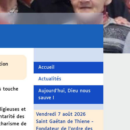
tion
Accueil
Actualités
s touche
Aujourd’hui, Dieu nous
sauve !
ligieuses et
Vendredi 7 août 2026
ntarité des
Saint Gaétan de Thiene -
 charisme de
Fondateur de l’ordre des