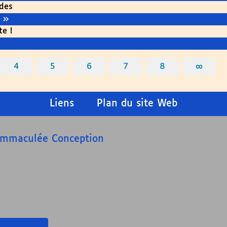
des
 »
e !
4
5
6
7
8
∞
Liens
Plan du site Web
’Immaculée Conception