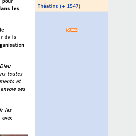
e pour
Théatins (+ 1547)
dans les
de
r de la
rganisation
Dieu
ans toutes
ements et
 envoie ses
ir les
, avec