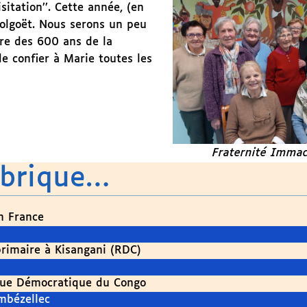
itation’’. Cette année, (en
 Folgoët. Nous serons un peu
ire des 600 ans de la
 confier à Marie toutes les
Fraternité Imma
ubrique…
en France
primaire à Kisangani (RDC)
ique Démocratique du Congo
mbézellec