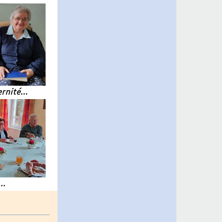
ernité…
é…