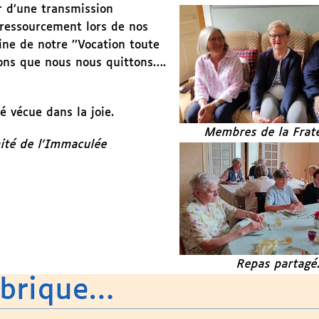
r d’une transmission
 ressourcement lors de nos
ine de notre ’’Vocation toute
tions que nous nous quittons….
é vécue dans la joie.
Membres de la Frat
nité de l’Immaculée
Repas partag
ubrique…