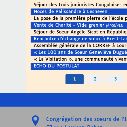
Séjour des trois junioristes Congolaises 
Noces de Palissandre à Lesneven
La pose de la première pierre de l’école 
Vente de Charité - Vide grenier
(Archives)
Séjour de Soeur Angèle Sicot en Républ
Rencontre d’échange de vœux à Brest-La
Assemblée générale de la CORREF à Lour
« Les 100 ans de Soeur Geneviève Dugué
« La Visitation », une communauté vivant
ECHO DU POSTULAT
1
2
3
Congrégation des soeurs de l