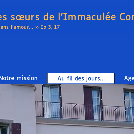
es sœurs de l’Immaculée Co
dans l’amour… » Ep 3, 17
Notre mission
Ag
Au fil des jours…