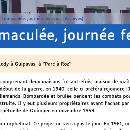
é Immaculée, journée festive… (Archives)
maculée, journée f
dy à Guipavas, à ’’Parc à Roz’’
, comprenant deux maisons fut autrefois, maison de maît
début de la guerre, en 1940, celle-ci préféra rejoindre l’
 allemands. Bombardée et brûlée pendant les combats pou
struite. Il y eut plusieurs propriétaires avant l’achat par
perpétuelle de Quimper en novembre 1959.
 un orphelinat. Ce projet ne verra pas le jour. En 1961, 