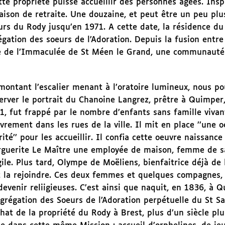
ette propriété puisse accueillir des personnes âgées. Insp
ison de retraite. Une douzaine, et peut être un peu pl
urs du Rody jusqu’en 1971. A cette date, la résidence d
régation des soeurs de l’Adoration. Depuis la fusion entre
elle de l’Immaculée de St Méen le Grand, une communauté
montant l’escalier menant à l’oratoire lumineux, nous p
erver le portrait du Chanoine Langrez, prêtre à Quimper,
1, fut frappé par le nombre d’enfants sans famille vivan
vrement dans les rues de la ville. Il mit en place ’’une 
rité’’ pour les accueillir. Il confia cette oeuvre naissance
guerite Le Maître une employée de maison, femme de s
gile. Plus tard, Olympe de Moëliens, bienfaitrice déjà de 
t la rejoindre. Ces deux femmes et quelques compagnes, 
devenir reliigieuses. C’est ainsi que naquit, en 1836, à Q
grégation des Soeurs de l’Adoration perpétuelle du St S
chat de la propriété du Rody à Brest, plus d’un siècle plu