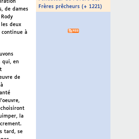
iration
Frères prêcheurs (+ 1221)
us, de dames
u Rody
 les deux
 continue à
ouvons
 qui, en
t
oeuvre de
 à
anté
l’oeuvre,
choisiront
uimper, la
acrement.
s tard, se