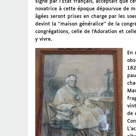
signé par l’Etat français, acceptait que c
novatrice à cette époque dépourvue de ma
âgées seront prises en charge par les soe
devint la ’’maison généralice’’ de la cong
congrégations, celle de l’Adoration et c
y vivre.
En 
obs
182
pau
cha
Mar
fra
vin
de 
Con
L’a