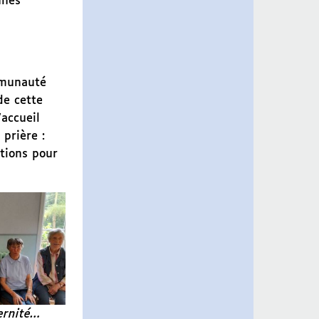
unes
mmunauté
de cette
’accueil
prière :
ntions pour
ernité…