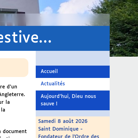
estive…
Accueil
Actualités
re d’un
Angleterre.
Aujourd’hui, Dieu nous
r la
sauve !
 la
Samedi 8 août 2026
Saint Dominique -
un document
Fondateur de l’Ordre des