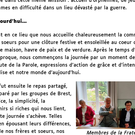
ue dans cette même Mission : accueil d’orphelines, de je
mes en difficulté dans un lieu dévasté par la guerre.
jourd’hui…
st en ce lieu que nous accueille chaleureusement la co
 soeurs pour une clôture festive et ensoleillée au coeur 
le maison, havre de paix et de verdure. Après le temps d
iproque, nous commençons la journée par un moment de 
ute de la Parole, expressions d’action de grâce et d’inte
glise et notre monde d’aujourd’hui.
fut ensuite le repas partagé,
paré par les groupes de Brest,
e, la simplicité, la
irs si riches qui nous lient,
te journée s’achève. Telles
en épousant leurs différences,
de nos frères et soeurs, nos
Membres de la Frat