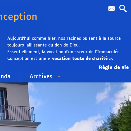
nception
Aujourd’hui comme hier, nos racines puisent à la source
toujours jaillissante du don de Dieu.
Essentiellement, la vocation d’une sœur de l’Immaculée
Conception est une «
vocation toute de charité
».
Règle de vie
enda
Archives