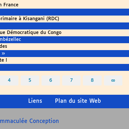
en France
primaire à Kisangani (RDC)
ique Démocratique du Congo
mbézellec
des
 »
e !
4
5
6
7
8
∞
Liens
Plan du site Web
’Immaculée Conception