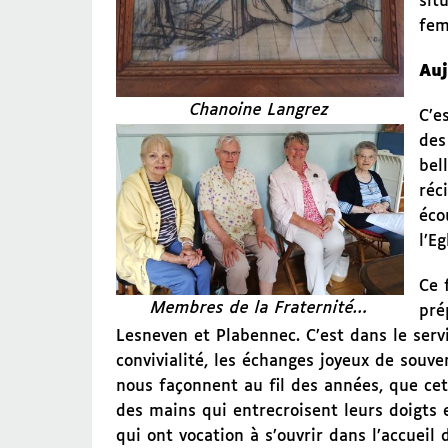
sit
fem
Au
Chanoine Langrez
C’e
des
bel
réc
éco
l’E
Ce 
Membres de la Fraternité…
pré
Lesneven et Plabennec. C’est dans le servic
convivialité, les échanges joyeux de souven
nous façonnent au fil des années, que cet
des mains qui entrecroisent leurs doigts 
qui ont vocation à s’ouvrir dans l’accueil 