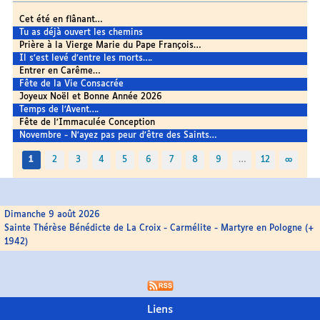
Cet été en flânant…
Tu as déjà ouvert les chemins
Prière à la Vierge Marie du Pape François…
Il s’est levé d’entre les morts….
Entrer en Carême…
Fête de la Vie Consacrée
Joyeux Noël et Bonne Année 2026
Temps de l’Avent….
Fête de l’Immaculée Conception
Novembre - N’ayez pas peur d’être des Saints…
1
2
3
4
5
6
7
8
9
…
12
∞
Dimanche 9 août 2026
Sainte Thérèse Bénédicte de La Croix - Carmélite - Martyre en Pologne (+
1942)
Liens