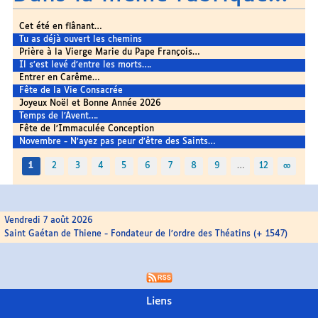
Cet été en flânant…
Tu as déjà ouvert les chemins
Prière à la Vierge Marie du Pape François…
Il s’est levé d’entre les morts….
Entrer en Carême…
Fête de la Vie Consacrée
Joyeux Noël et Bonne Année 2026
Temps de l’Avent….
Fête de l’Immaculée Conception
Novembre - N’ayez pas peur d’être des Saints…
1
2
3
4
5
6
7
8
9
…
12
∞
Vendredi 7 août 2026
Saint Gaétan de Thiene - Fondateur de l’ordre des Théatins (+ 1547)
Liens