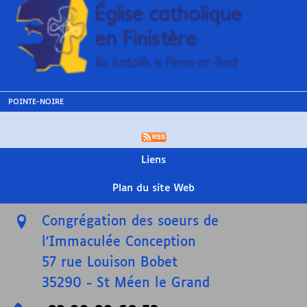
POINTE-NOIRE
Liens
Plan du site Web
Congrégation des soeurs de
l’Immaculée Conception
57 rue Louison Bobet
35290
-
St Méen le Grand