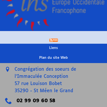
Liens
Plan du site Web
Congrégation des soeurs de
l’Immaculée Conception
57 rue Louison Bobet
35290
-
St Méen le Grand
02 99 09 60 58