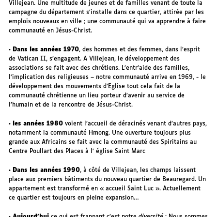
Villejean. Une multitude de jeunes et de familles venant de toute la
campagne du département s’installe dans ce quartier, attirée par les
emplois nouveaux en ville ; une communauté qui va apprendre à faire
communauté en Jésus-Christ.
•
Dans les années 1970
, des hommes et des femmes, dans l’esprit
de Vatican II, s’engagent. A Villejean, le développement des
associations se fait avec des chrétiens. L’entr’aide des familles,
l’implication des religieuses – notre communauté arrive en 1969, - le
développement des mouvements d’Eglise tout cela fait de la
communauté chrétienne un lieu porteur d’avenir au service de
l’humain et de la rencontre de Jésus-Christ.
•
les années 1980
voient l’accueil de déracinés venant d’autres pays,
notamment la communauté Hmong. Une ouverture toujours plus
grande aux Africains se fait avec la communauté des Spiritains au
Centre Poullart des Places à l’ église Saint Marc
•
Dans les années 1990
, à côté de Villejean, les champs laissent
place aux premiers bâtiments du nouveau quartier de Beauregard. Un
appartement est transformé en « accueil Saint Luc ». Actuellement
ce quartier est toujours en pleine expansion…
•
Aujourd’hui
ce qui est frappant c’est notre
diversité
: Nous sommes