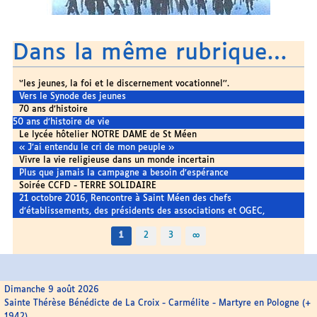
Dans la même rubrique…
‘’les jeunes, la foi et le discernement vocationnel’’.
Vers le Synode des jeunes
70 ans d’histoire
50 ans d’histoire de vie
Le lycée hôtelier NOTRE DAME de St Méen
« J’ai entendu le cri de mon peuple »
Vivre la vie religieuse dans un monde incertain
Plus que jamais la campagne a besoin d’espérance
Soirée CCFD - TERRE SOLIDAIRE
21 octobre 2016, Rencontre à Saint Méen des chefs
d’établissements, des présidents des associations et OGEC,
1
2
3
∞
Dimanche 9 août 2026
Sainte Thérèse Bénédicte de La Croix - Carmélite - Martyre en Pologne (+
1942)