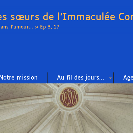
es sœurs de l’Immaculée Co
dans l’amour… » Ep 3, 17
Notre mission
Au fil des jours…
Ag