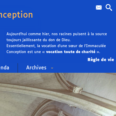
nception
Aujourd’hui comme hier, nos racines puisent à la source
toujours jaillissante du don de Dieu.
Essentiellement, la vocation d’une sœur de l’Immaculée
Conception est une «
vocation toute de charité
».
Règle de vie
enda
Archives